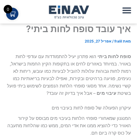
ילוג
0
תוכן
איך עובד סופח לחות ביתי?
יבשן DD21
יבשן FDW016
מאת
fralil
/
אפריל 27, 2025
סופח לחות ביתי
הוא פתרון יעיל להתמודדות עם עודפי לחות
באוויר. במיוחד באזורים לחים או בתקופות הקיץ החמות בישראל,
רמות לחות גבוהות עלולות להוביל לבעיות כמו עובש, ריחות לא
נעימים, פגיעה ברהיטים ובקירות, ואפילו לבעיות בריאותיות כמו
קשיי נשימה. אחד מסוגי סופחי הלחות הנפוצים לשימוש ביתי פועל
בשיטת
עיבוי מים
– אבל איך בדיוק זה עובד?
עיקרון הפעולה של סופח לחות בעיבוי מים
המנגנון שמאחורי סופחי הלחות בעיבוי מים מבוסס על קירור
האוויר כדי להוציא ממנו את אדי המים, ממש כמו שהלחות מתעבה
על כוס קרה ביום חם.