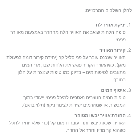
להלן השלבים המרכזיים:
יניקת אוויר לח
סופח הלחות שואב את האוויר הלח מהחדר באמצעות מאוורר
פנימי.
קירור האוויר
האוויר שנכנס עובר על פני סליל קר (יחידת קירור דומה לפעולת
מזגן). כשהאוויר הקריר פוגש את הלחות שבו, אדי המים
מתעבים לטיפות מים – בדיוק כמו טיפות שנוצרות על חלון
בחורף.
איסוף המים
טיפות המים הנוצרים נאספים למיכל פנימי ייעודי בתוך
המכשיר, או שמוזרמים ישירות לצינור ניקוז (תלוי בדגם).
החזרת אוויר יבש ומטוהר
האוויר, שכעת יבש יותר, עובר חימום קל (כדי שלא יוחזר לחלל
כשהוא קר מדי) וחוזר אל החדר.