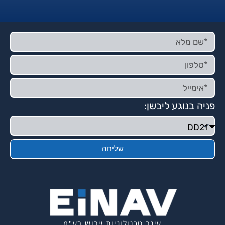
פניה בנוגע ליבשן:
שליחה
עינב טכנולוגיות ייבוש בע"מ