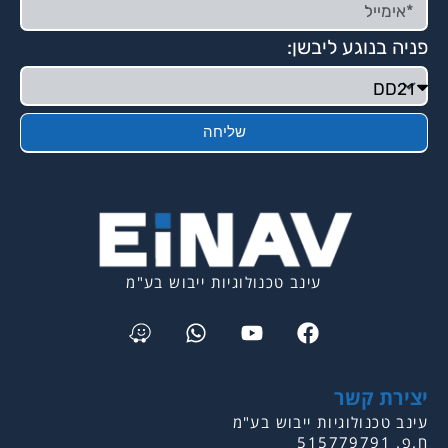
פניה בנוגע ליבשן:
שליחה
עינב טכנולוגיות ייבוש בע"מ
Waze
Whatsapp
Youtube
Facebook
יצירת קשר
עינב טכנולוגיות ייבוש בע"מ
ח.פ. 515779791