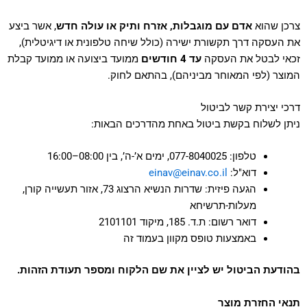
צרכן שהוא
אדם עם מוגבלות, אזרח ותיק או עולה חדש
, אשר ביצע
את העסקה דרך תקשורת ישירה (כולל שיחה טלפונית או דיגיטלית),
זכאי לבטל את העסקה
עד 4 חודשים
ממועד ביצועה או ממועד קבלת
המוצר (לפי המאוחר מביניהם), בהתאם לחוק.
דרכי יצירת קשר לביטול
ניתן לשלוח בקשת ביטול באחת מהדרכים הבאות:
טלפון: ‎077-8040025, ימים א’-ה’, בין 08:00–16:00
דוא"ל:
einav@einav.co.il
הגעה פיזית: שדרות הנשיא הרצוג 73, אזור תעשייה קורן,
מעלות-תרשיחא
דואר רשום: ת.ד. 185, מיקוד 2101101
באמצעות טופס מקוון בעמוד זה
בהודעת הביטול יש לציין את שם הלקוח ומספר תעודת הזהות.
תנאי החזרת מוצר