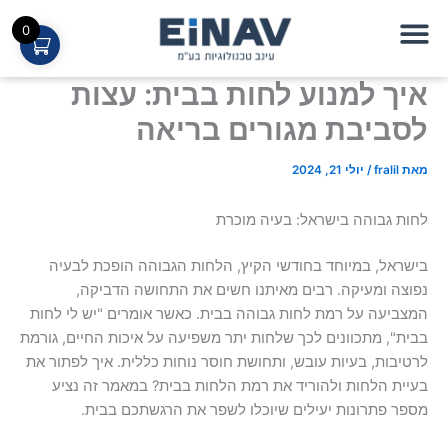
ילוג
0
תוכן
איך למנוע לחות בבית: עצות
יבשן DD21
יבשן FDW016
לסביבת מגורים בריאה
מאת
fralil
/
יולי 21, 2024
לחות גבוהה בישראל: בעיה מוכרת
בישראל, במיוחד בחודשי הקיץ, הלחות הגבוהה הופכת לבעיה
נפוצה ומעיקה. רבים מאיתנו חשים את התחושה הדביקה,
המצביעה על רמת לחות גבוהה בבית. כאשר אומרים "יש לי לחות
בבית", מתכוונים לכך שלחות יתר משפיעה על איכות החיים, גורמת
לרטיבות, בעיות עובש, ותחושת חוסר נוחות כללית. איך לפתור את
בעיית הלחות ולהוריד את רמת הלחות בבית? במאמר זה נציע
מספר פתרונות יעילים שיוכלו לשפר את הרגשתכם בבית.